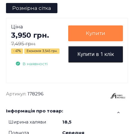
Розмірна сітка
Ціна
Купити
3,950 грн.
7,495 грн.
- 47%
Економія
3,545 грн.
Купити в 1 клік
В наявності
Артикул:
178296
Інформація про товар:
Ширина халяви
18,5
Повнота
Середня