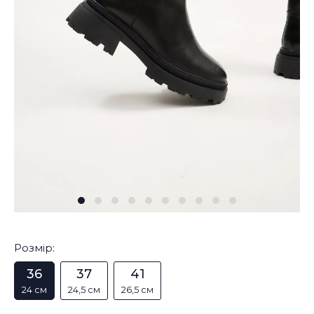
Розмір:
36
37
41
24 см
24,5 см
26,5 см