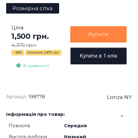
Розмірна сітка
Ціна
Купити
1,500 грн.
4,375 грн.
- 66%
Економія
2,875 грн.
Купити в 1 клік
В наявності
Артикул:
198778
Lonza NY
Інформація про товар:
Повнота
Середня
Висота підбора
Низький