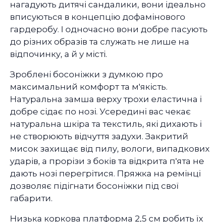
нагадують дитячі сандалики, вони ідеально
вписуються в концепцію дофамінового
гардеробу. І одночасно вони добре пасують
до різних образів та служать не лише на
відпочинку, а й у місті.
Зроблені босоніжки з думкою про
максимальний комфорт та м'якість.
Натуральна замша верху трохи еластична і
добре сідає по нозі. Усередині вас чекає
натуральна шкіра та текстиль, які дихають і
не створюють відчуття задухи. Закритий
мисок захищає від пилу, вологи, випадкових
ударів, а прорізи з боків та відкрита п'ята не
дають нозі перегрітися. Пряжка на ремінці
дозволяє підігнати босоніжки під свої
габарити.
Низька коркова платформа 2,5 см робить їх