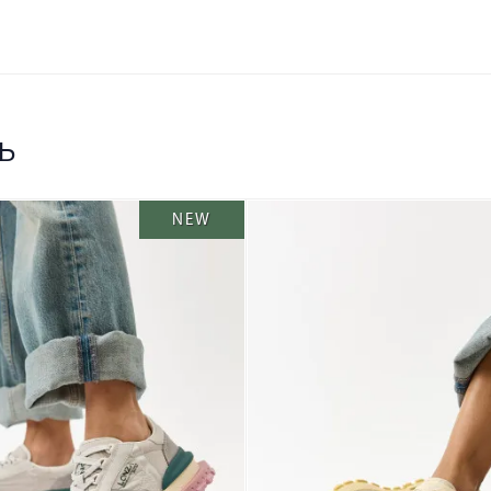
ь
NEW