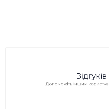
Відгукі
Допоможіть іншим користува