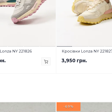
Lonza NY 221826
Кросівки Lonza NY 22182
рн.
3,950 грн.
-69%