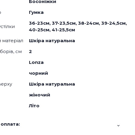
Босоніжки
о
Гумка
36-23см, 37-23,5см, 38-24см, 39-24,5см,
стілки
40-25см, 41-25,5см
й матеріал
Шкіра натуральна
борів, см
2
Lonza
чорний
верху
Шкіра натуральна
жіночий
Літо
 оплата: