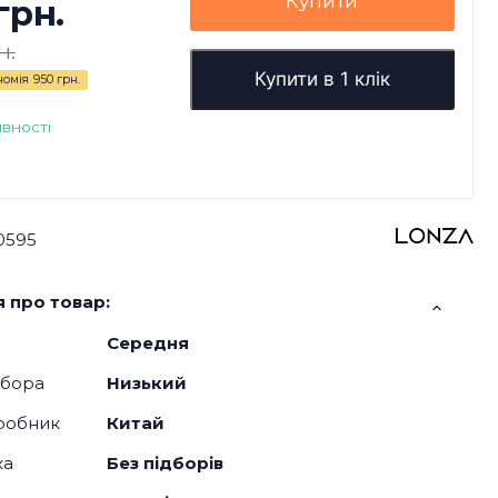
Купити
грн.
н.
Купити в 1 клік
номія
950 грн.
явності
0595
 про товар:
Середня
дбора
Низький
робник
Китай
ка
Без підборів