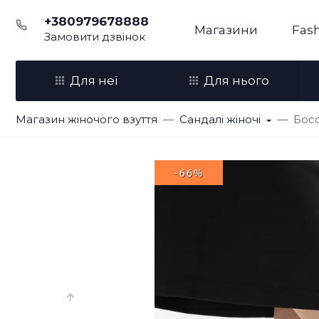
+380979678888
Магазини
Fash
Замовити дзвінок
Для неї
Для нього
Магазин жіночого взуття
Сандалі жіночі
Босо
-66%