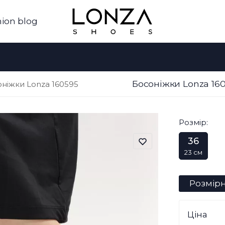
ion blog
Босоніжки Lonza 16
ніжки Lonza 160595
Розмір:
36
23 см
Розмірн
Ціна