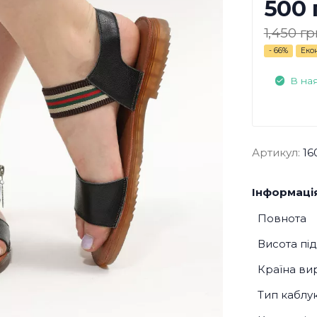
500 
1,450 гр
- 66%
Еко
В на
Артикул:
16
Інформація
Повнота
Висота пі
Країна ви
Тип каблу