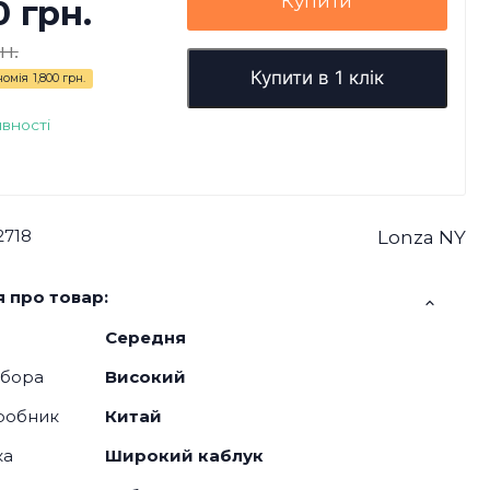
Купити
0 грн.
н.
Купити в 1 клік
номія
1,800 грн.
явності
2718
Lonza NY
 про товар:
Середня
дбора
Високий
робник
Китай
ка
Широкий каблук