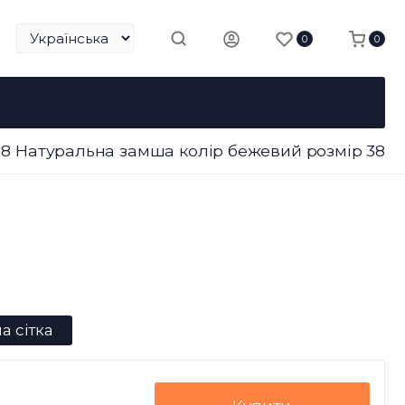
0
0
718 Натуральна замша колір бежевий розмір 38
а сітка