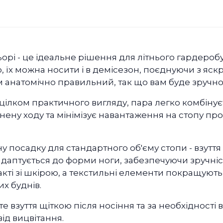
орі - це ідеальне рішення для літнього гардеробу т
, їх можна носити і в демісезон, поєднуючи з яс
 анатомічно правильний, так що вам буде зручно
цілком практичного вигляду, пара легко комбін
нену ходу та мінімізує навантаження на стопу прот
 посадку для стандартного об'єму стопи - взуття н
даптується до форми ноги, забезпечуючи зручність
ті зі шкірою, а текстильні елементи покращують по
х буднів.
 взуття щіткою після носіння та за необхідності 
від вицвітання.