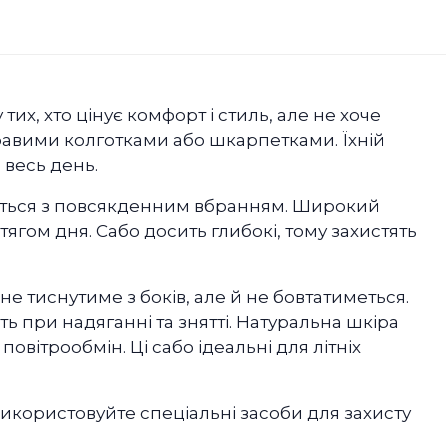
их, хто цінує комфорт і стиль, але не хоче
кравими колготками або шкарпетками. Їхній
 весь день.
ується з повсякденним вбранням. Широкий
ягом дня. Сабо досить глибокі, тому захистять
е тиснутиме з боків, але й не бовтатиметься.
 при надяганні та знятті. Натуральна шкіра
вітрообмін. Ці сабо ідеальні для літніх
використовуйте спеціальні засоби для захисту