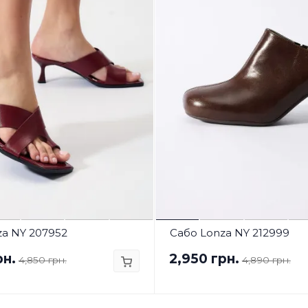
za NY 207952
Сабо Lonza NY 212999
рн.
2,950 грн.
4,850 грн.
4,890 грн.