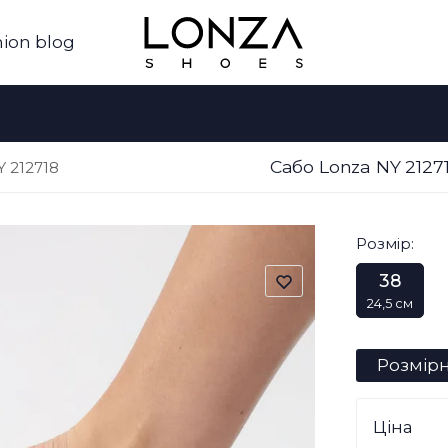
ion blog
Сабо Lonza NY 212
 212718
Розмір:
38
24,5 см
Розмірн
Ціна