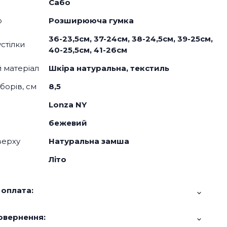
Сабо
о
Розширююча гумка
36-23,5см, 37-24см, 38-24,5см, 39-25см,
стілки
40-25,5см, 41-26см
й матеріал
Шкіра натуральна, текстиль
борів, см
8,5
Lonza NY
бежевий
верху
Натуральна замша
Літо
 оплата:
овернення: