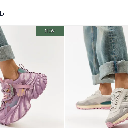
ь
NEW