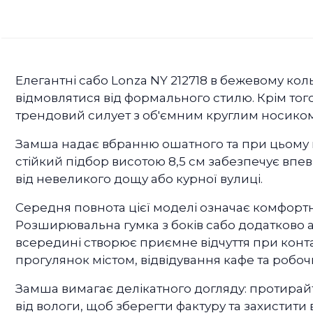
Елегантні сабо Lonza NY 212718 в бежевому коль
відмовлятися від формального стилю. Крім того
трендовий силует з об'ємним круглим носиком
Замша надає вбранню ошатного та при цьому 
стійкий підбор висотою 8,5 см забезпечує впев
від невеликого дощу або курної вулиці.
Середня повнота цієї моделі означає комфортну
Розширювальна гумка з боків сабо додатково а
всередині створює приємне відчуття при контак
прогулянок містом, відвідування кафе та робочи
Замша вимагає делікатного догляду: протирайте
від вологи, щоб зберегти фактуру та захистити 