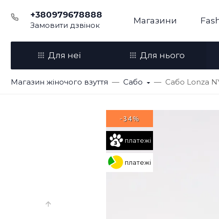
+380979678888
Магазини
Fash
Замовити дзвінок
Для неї
Для нього
Магазин жіночого взуття
Сабо
Сабо Lonza NY
-34%
платежі
платежі