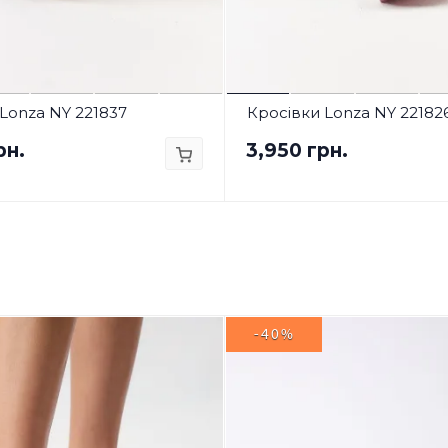
Lonza NY 221837
Кросівки Lonza NY 22182
рн.
3,950 грн.
-40%