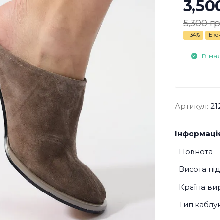
3,50
5,300 гр
- 34%
Еко
В на
Артикул:
21
Інформація
Повнота
Висота пі
Країна ви
Тип каблу