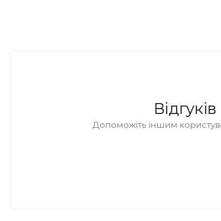
Відгукі
Допоможіть іншим користува