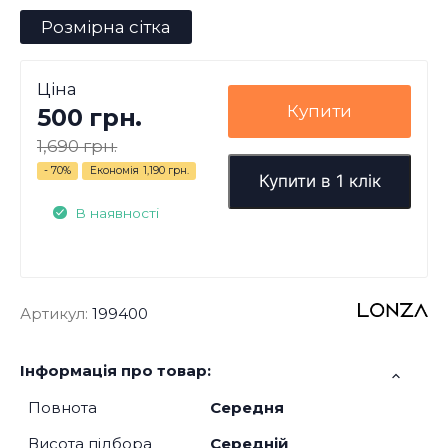
Розмірна сітка
Ціна
Купити
500 грн.
1,690 грн.
- 70%
Економія
1,190 грн.
Купити в 1 клік
В наявності
Артикул:
199400
Інформація про товар:
Повнота
Середня
Висота підбора
Середній