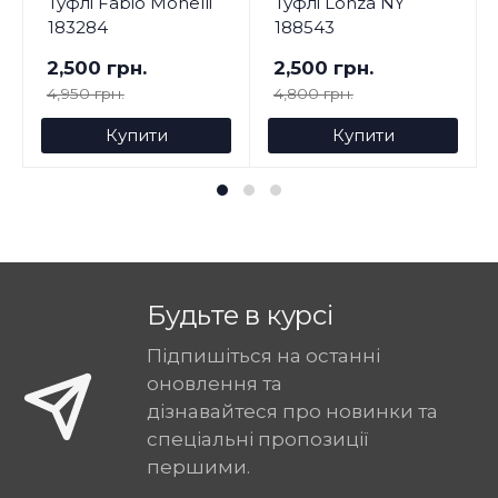
Туфлі Fabio Monelli
Туфлі Lonza NY
183284
188543
2,500 грн.
2,500 грн.
4,950 грн.
4,800 грн.
Купити
Купити
Будьте в курсі
Підпишіться на останні
оновлення та
дізнавайтеся про новинки та
спеціальні пропозиції
першими.