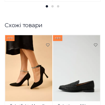
Схожі товари
-49%
-48%
-