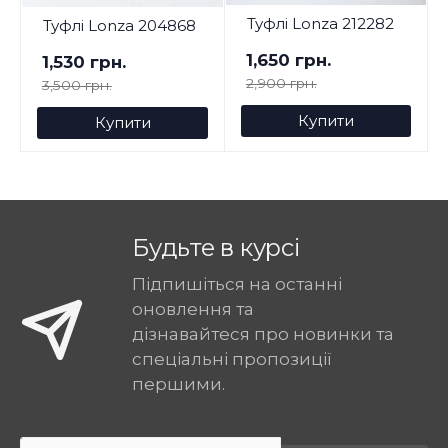
Туфлі Lonza 212282
Туфлі Lonza 204868
1,650 грн.
1,530 грн.
2,900 грн.
3,500 грн.
Купити
Купити
Будьте в курсі
Підпишіться на останні
оновлення та
дізнавайтеся про новинки та
спеціальні пропозиції
першими.