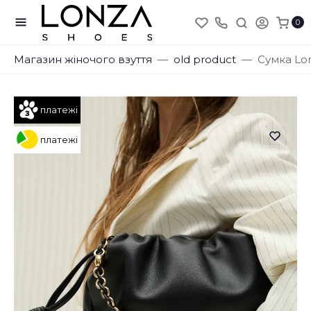
0
Магазин жіночого взуття
old product
Сумка Lo
платежі
платежі