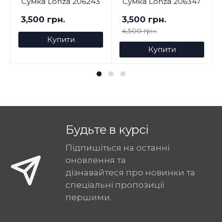
Сумка Lonza 206243
Сумка Lonza 206347
3,500 грн.
3,500 грн.
4,500 грн.
Купити
Купити
Будьте в курсі
Підпишіться на останні
оновлення та
дізнавайтеся про новинки та
спеціальні пропозиції
першими.