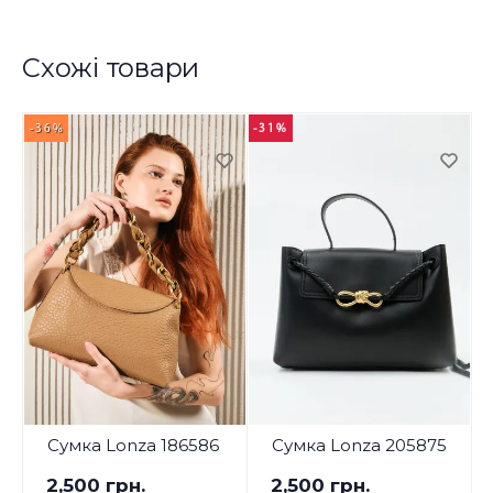
Схожі товари
-36%
-31%
-
Сумка Lonza 186586
Сумка Lonza 205875
2,500 грн.
2,500 грн.