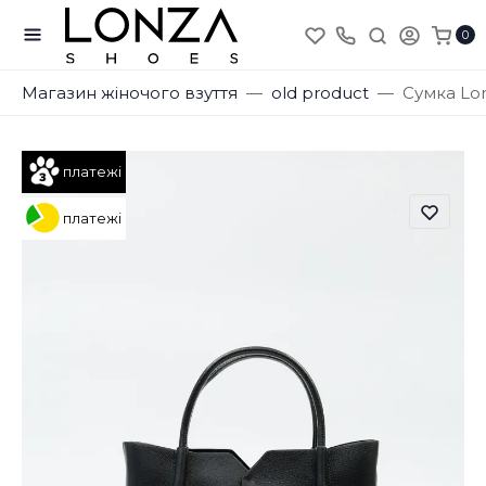
0
Магазин жіночого взуття
old product
Сумка Lo
платежі
платежі