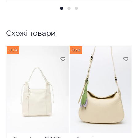
Схожі товари
-33%
-32%
-