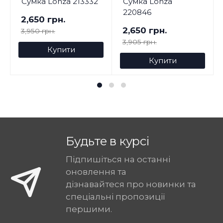
Сумка Lonza 213332
Сумка Lonza
220846
2,650 грн.
2,650 грн.
3,950 грн.
3,905 грн.
Купити
Купити
Будьте в курсі
Підпишіться на останні
оновлення та
дізнавайтеся про новинки та
спеціальні пропозиції
першими.