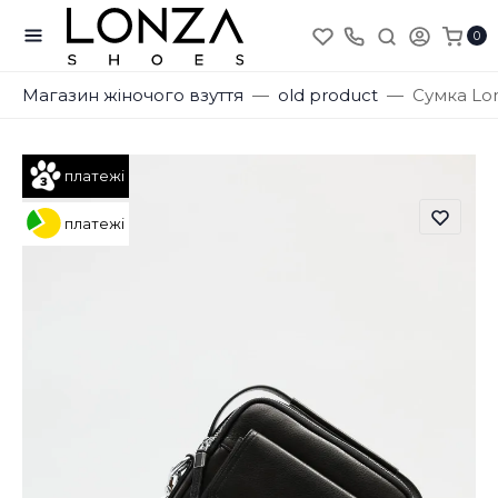
0
Магазин жіночого взуття
old product
Сумка Lo
платежі
платежі