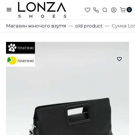
0
Магазин жіночого взуття
old product
Сумка Lo
платежі
платежі