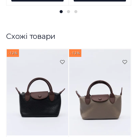
Схожі товари
-12%
-12%
-