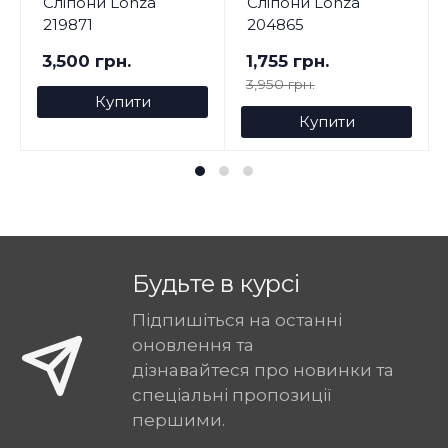
Сліпони Lonza
Сліпони Lonza
219871
204865
3,500 грн.
1,755 грн.
3,950 грн.
Купити
Купити
Будьте в курсі
Підпишіться на останні
оновлення та
дізнавайтеся про новинки та
спеціальні пропозиції
першими.