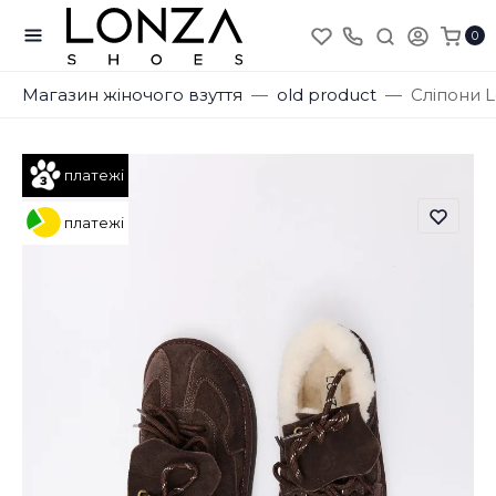
0
Магазин жіночого взуття
old product
Сліпони L
платежі
платежі