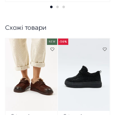
Схожі товари
NEW
-56%
-