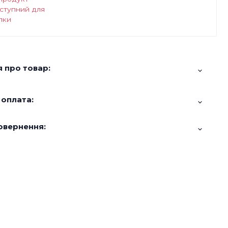
ступний для
пки
 про товар:
 оплата:
овернення: