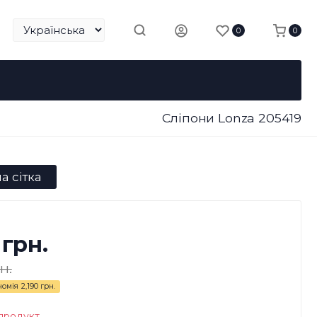
0
0
Сліпони Lonza 205419
а сітка
 грн.
н.
номія
2,190 грн.
продукт