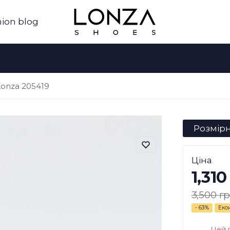
ion blog
Lonza 205419
Розмірн
Ціна
1,310
3,500 гр
- 63%
Еко
Цей 