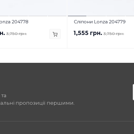
onza 204778
Сліпони Lonza 204779
н.
1,555 грн.
3,750 грн.
3,750 грн.
 та
іальні пропозиції першими.