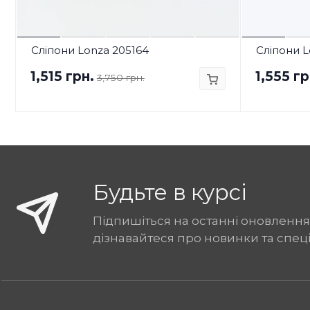
Сліпони Lonza 205164
Сліпони L
1,515 грн.
1,555 гр
3,750 грн.
Будьте в курсі
Підпишіться на останні оновлення
дізнавайтеся про новинки та спец