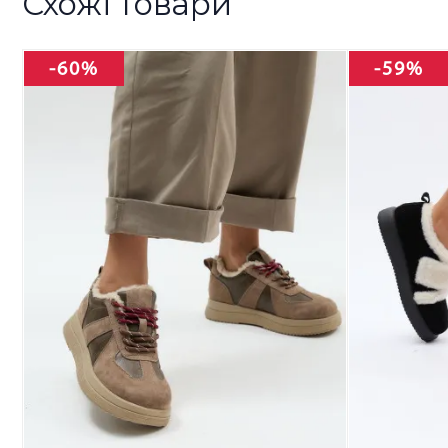
Схожі товари
-60%
-59%