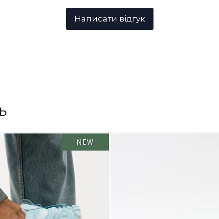
ь
NEW