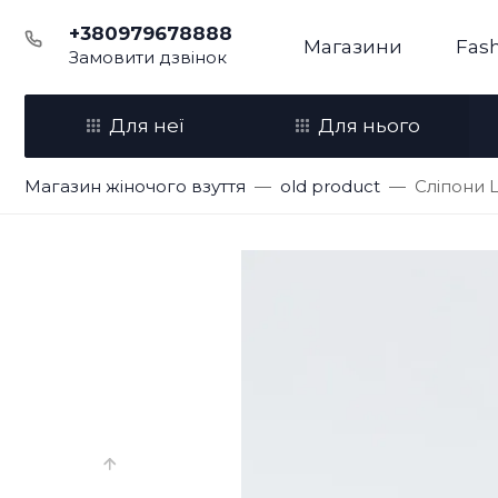
+380979678888
Магазини
Fash
Замовити дзвінок
Для неї
Для нього
Магазин жіночого взуття
old product
Сліпони 