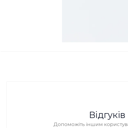
Відгукі
Допоможіть іншим користува