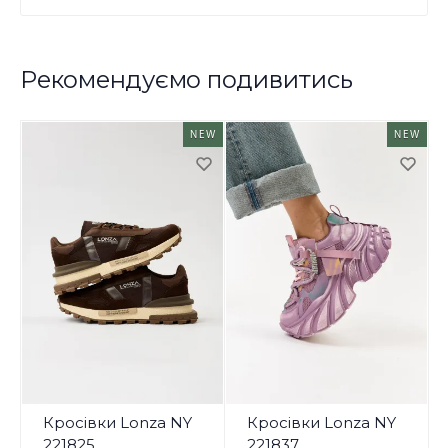
Рекомендуємо подивитись
NEW
NEW
Кросівки Lonza NY
Кросівки Lonza NY
221825
221837