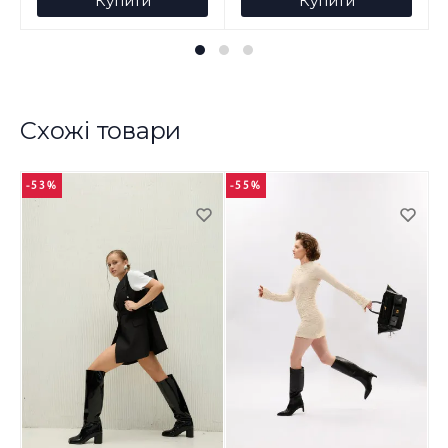
Купити
Купити
Схожі товари
-53%
-55%
-