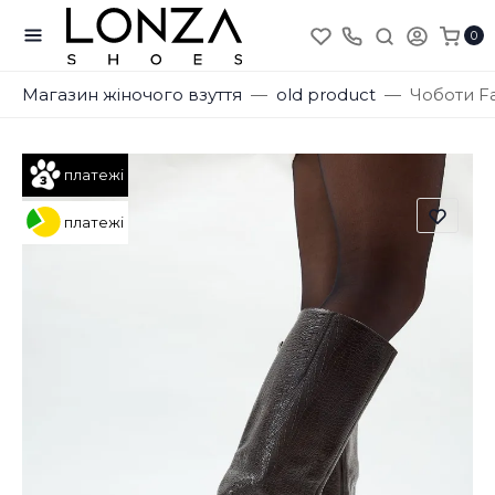
0
Магазин жіночого взуття
old product
Чоботи Fa
платежі
платежі