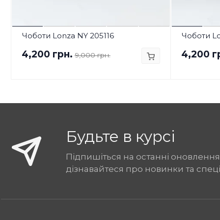
Чоботи Lonza NY 205116
Чоботи L
4,200 грн.
4,200 г
9,000 грн.
Будьте в курсі
Підпишіться на останні оновлення
дізнавайтеся про новинки та спец