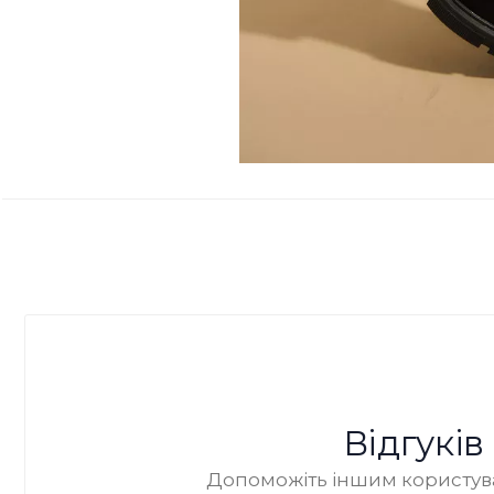
Відгукі
Допоможіть іншим користува