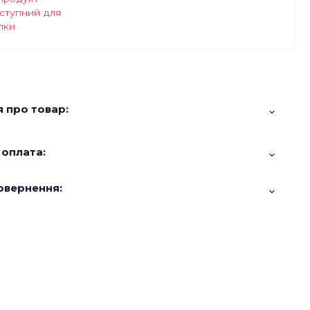
ступний для
пки
 про товар:
 оплата:
овернення: