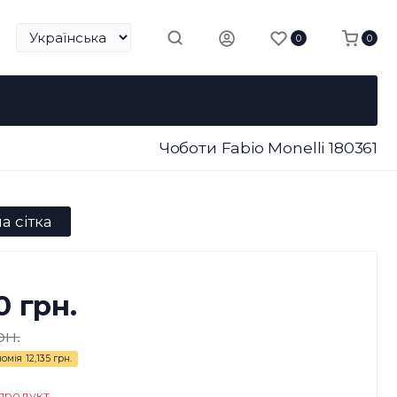
0
0
Чоботи Fabio Monelli 180361
а сітка
0 грн.
рн.
номія
12,135 грн.
продукт