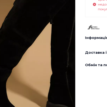
недо
поку
Інформація
Доставка і
Обмін та п