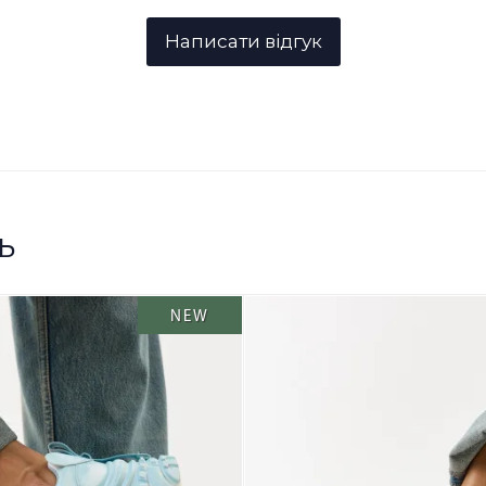
ь
NEW