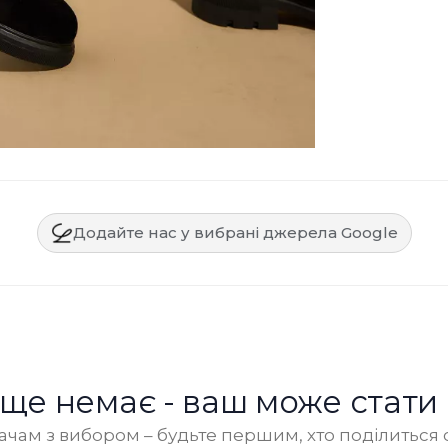
Додайте нас у вибрані джерела Google
в ще немає - ваш може стати
чам з вибором – будьте першим, хто поділиться 