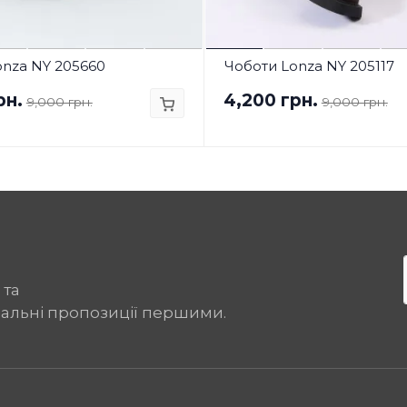
onza NY 205660
Чоботи Lonza NY 205117
рн.
4,200 грн.
9,000 грн.
9,000 грн.
 та
іальні пропозиції першими.