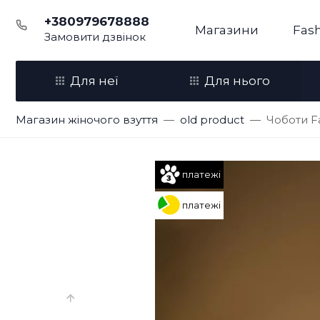
+380979678888
Магазини
Fash
Замовити дзвінок
Для неї
Для нього
Магазин жіночого взуття
old product
Чоботи Fa
платежі
платежі