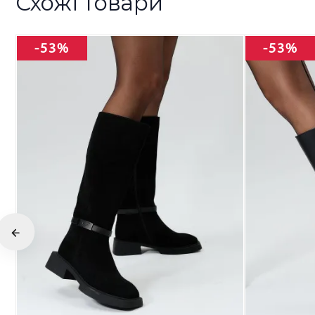
Схожі товари
-53%
-53%