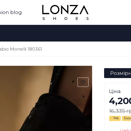
ion blog
bio Monelli 180361
Розмірн
Ціна
4,20
16,335 г
- 74%
Еко
Цей 