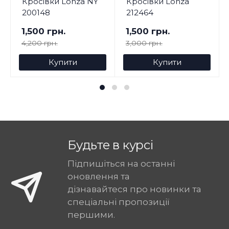
Кросівки Lonza NY
Кросівки Lonza
200148
212464
1,500 грн.
1,500 грн.
4,200 грн.
3,000 грн.
Купити
Купити
Будьте в курсі
Підпишіться на останні
оновлення та
дізнавайтеся про новинки та
спеціальні пропозиції
першими.