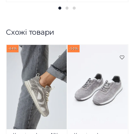
Схожі товари
-64%
-50%
-