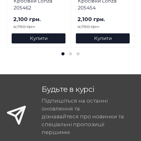
Кросівки Lonza
Кросівки Lonza
205462
205454
2,100 грн.
2,100 грн.
4,750 грн.
4,750 грн.
Купити
Купити
Будьте в курсі
Підпишіться на останні
оновлення та
дізнавайтеся про новинки та
спеціальні пропозиції
першими.