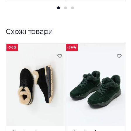
Схожі товари
-56%
-56%
-