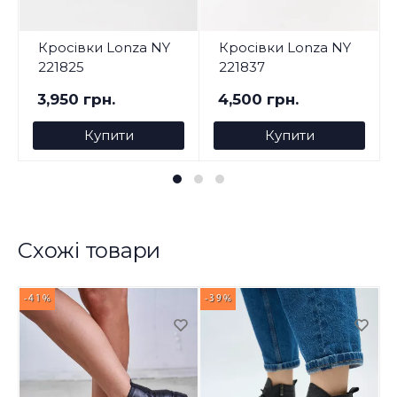
Кросівки Lonza NY
Кросівки Lonza NY
221825
221837
3,950 грн.
4,500 грн.
Купити
Купити
Схожі товари
-41%
-39%
-