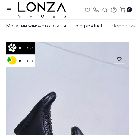
0
Магазин жіночого взуття
old product
Черевики 
платежі
платежі