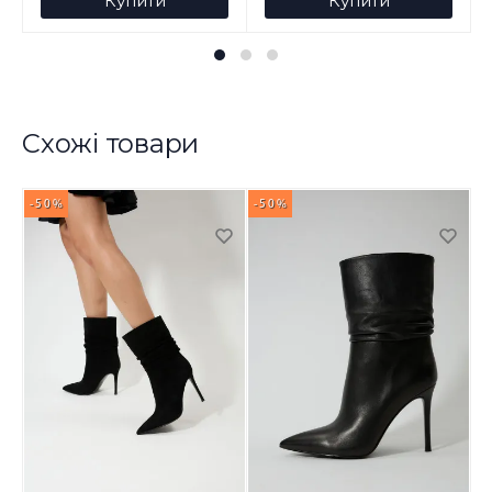
Купити
Купити
Схожі товари
-50%
-50%
-