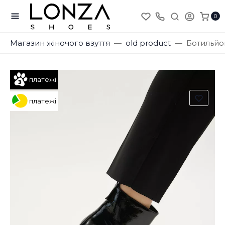
0
Магазин жіночого взуття
old product
Ботильйон
платежі
платежі