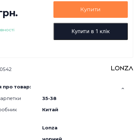
Купити
грн.
явності
Купити в 1 клік
0542
 про товар:
карпетки
35-38
робник
Китай
Lonza
чорний