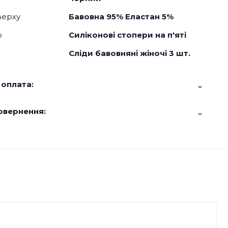
верху
Бавовна 95% Еластан 5%
о
Силіконові стопери на п'яті
Сліди бавовняні жіночі 3 шт.
 оплата:
овернення: