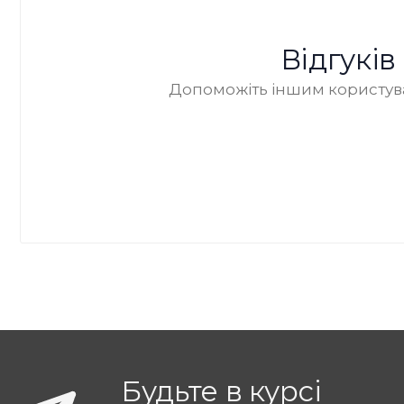
Відгукі
Допоможіть іншим користува
Будьте в курсі