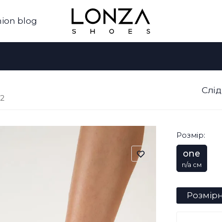
ion blog
Слід
42
Розмір:
one
n/a см
Розмірн