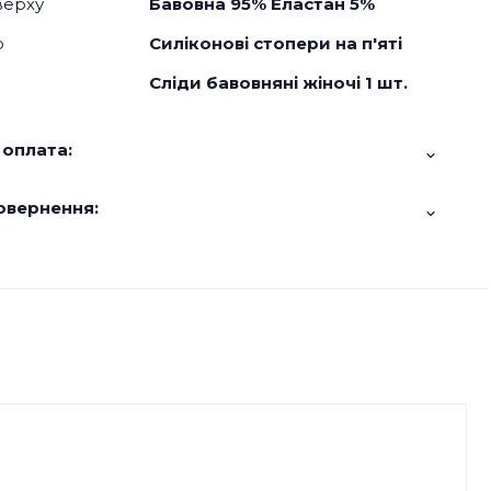
верху
Бавовна 95% Еластан 5%
о
Силіконові стопери на п'яті
Сліди бавовняні жіночі 1 шт.
 оплата:
овернення: