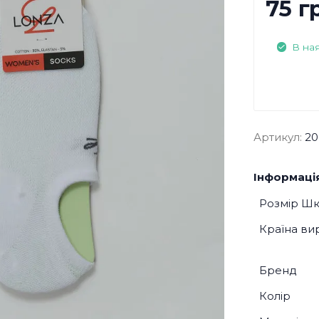
75 г
В на
Артикул:
20
Інформація
Розмір Ш
Країна ви
Бренд
Колір