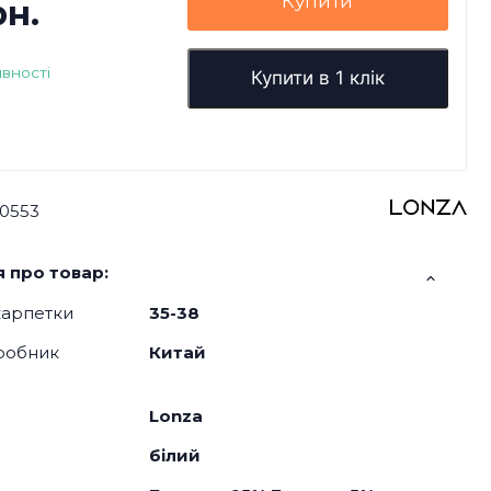
Купити
рн.
явності
Купити в 1 клік
0553
 про товар:
карпетки
35-38
робник
Китай
Lonza
білий