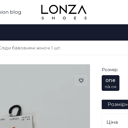
ion blog
Сліди бавовняні жіночі 1 шт.
Розмір:
one
n/a см
Розмірн
Ціна