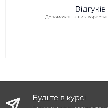
Відгукі
Допоможіть іншим користува
Будьте в курсі
Підпишіться на останні оновлення