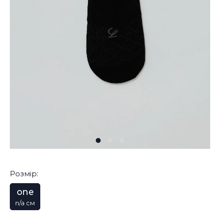
Розмір:
one
n/a см