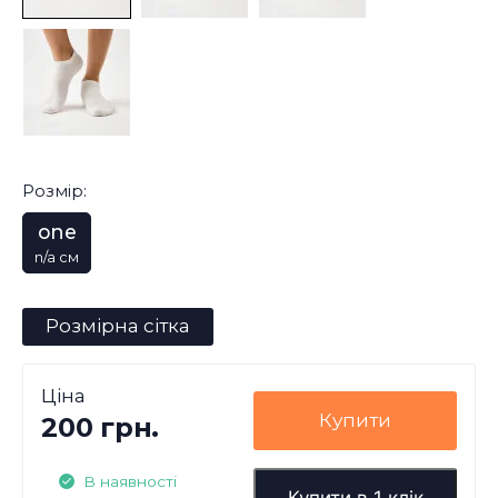
Розмір:
one
n/a см
Розмірна сітка
Ціна
Купити
200 грн.
В наявності
Купити в 1 клік