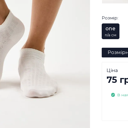
Розмір:
one
n/a см
Розмірн
Ціна
75 г
В на