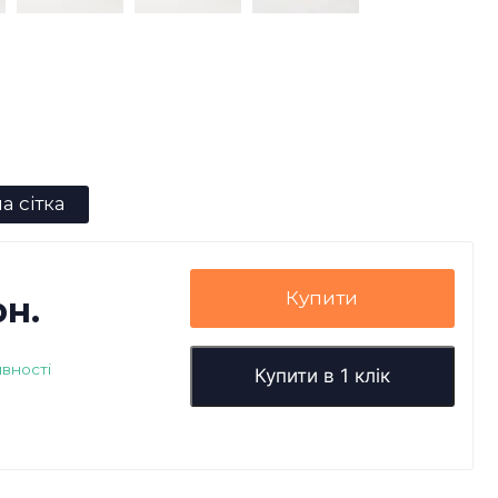
а сітка
Купити
рн.
явності
Купити в 1 клік