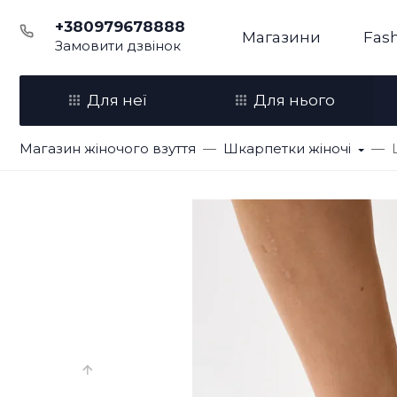
+380979678888
Магазини
Fash
Замовити дзвінок
Для неї
Для нього
Магазин жіночого взуття
Шкарпетки жіночі