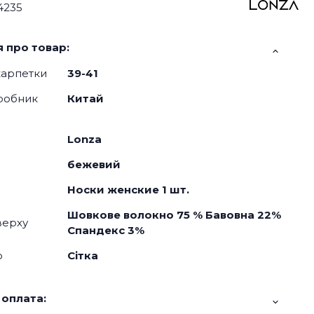
4235
 про товар:
карпетки
39-41
робник
Китай
Lonza
бежевий
Носки женские 1 шт.
Шовкове волокно 75 % Бавовна 22%
верху
Спандекс 3%
о
Сітка
 оплата: