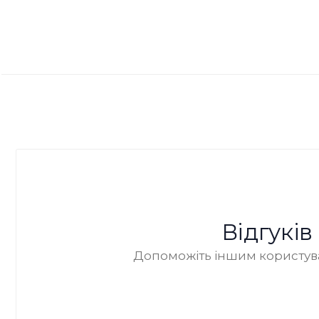
Відгукі
Допоможіть іншим користува