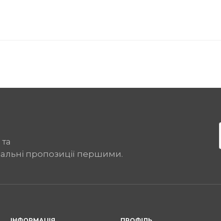
 та
іальні пропозиції першими.
ІНФОРМАЦІЯ
ПРОФІЛЬ