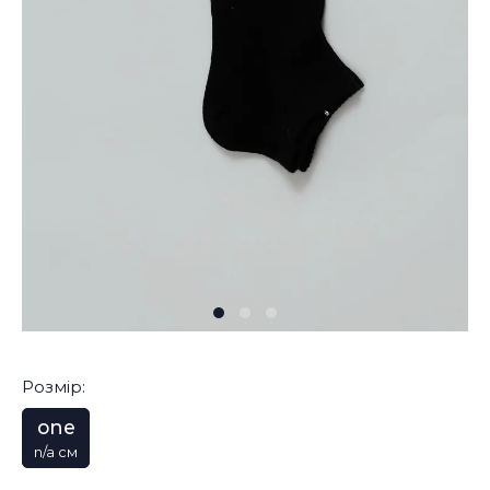
Розмір:
one
n/a см