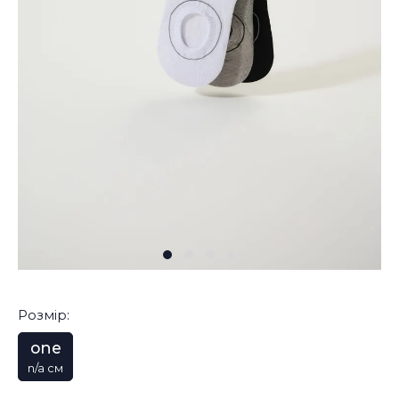
Розмір:
one
n/a см