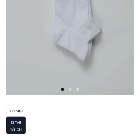
Розмір:
one
n/a см