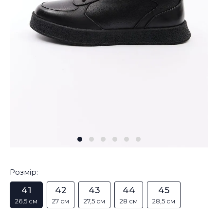
Розмір:
41
42
43
44
45
26,5 см
27 см
27,5 см
28 см
28,5 см