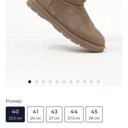
Розмір:
40
41
43
44
45
25,5 см
26 см
27 см
27,5 см
28 см