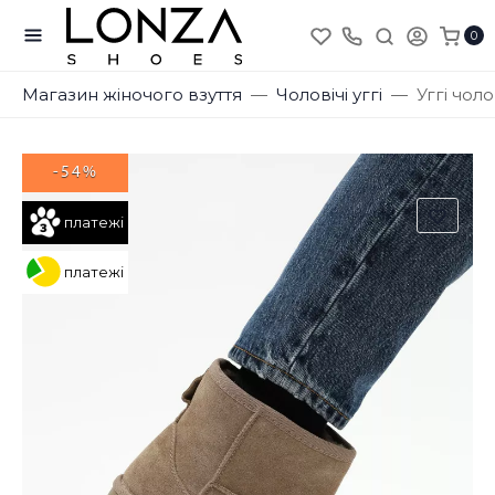
0
Магазин жіночого взуття
Чоловічі уггі
Уггі чоло
-54%
платежі
платежі