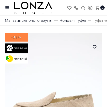
0
Магазин жіночого взуття
Чоловічі туфлі
Туфлі ч
-38%
платежі
платежі