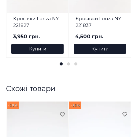
Кросівки Lonza NY
Кросівки Lonza NY
221827
221837
3,950 грн.
4,500 грн.
Купити
Купити
Схожі товари
-38%
-38%
-