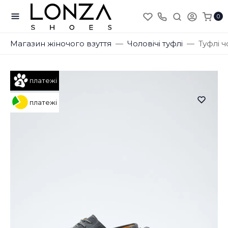
0
Магазин жіночого взуття
Чоловічі туфлі
Туфлі ч
платежі
платежі