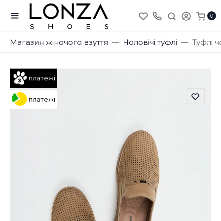
0
Магазин жіночого взуття
Чоловічі туфлі
Туфлі ч
платежі
платежі