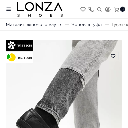
0
Магазин жіночого взуття
Чоловічі туфлі
Туфлі ч
платежі
платежі