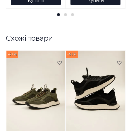
Купити
Купити
Схожі товари
-61%
-61%
-