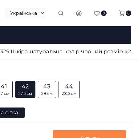
0
0
86325 Шкіра натуральна колір чорний розмір 42
41
42
43
44
27 см
27,5 см
28 см
28,5 см
а сітка