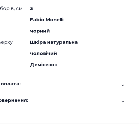
борів, см
3
Fabio Monelli
чорний
верху
Шкіра натуральна
чоловічий
Демісезон
 оплата:
овернення: