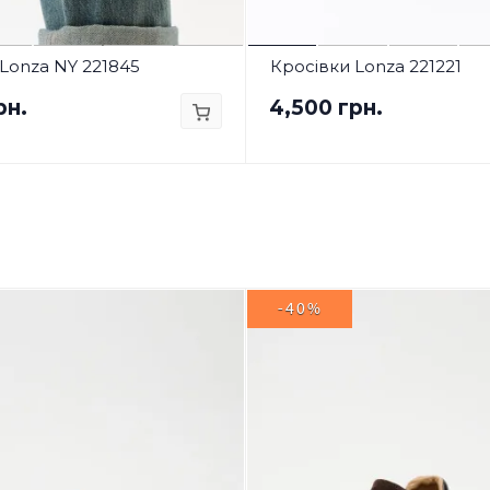
Lonza NY 221845
Кросівки Lonza 221221
рн.
4,500 грн.
-40%