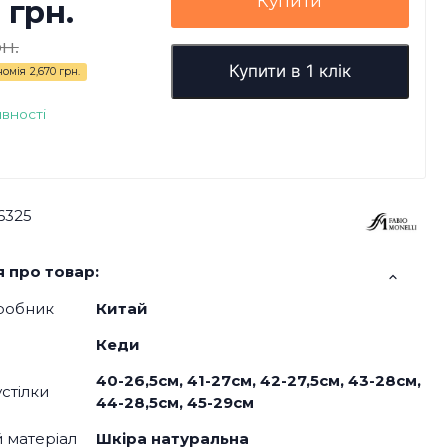
Купити
 грн.
н.
Купити в 1 клік
номія
2,670 грн.
явності
6325
 про товар:
робник
Китай
Кеди
40-26,5см, 41-27см, 42-27,5см, 43-28см,
стілки
44-28,5см, 45-29см
й матеріал
Шкіра натуральна