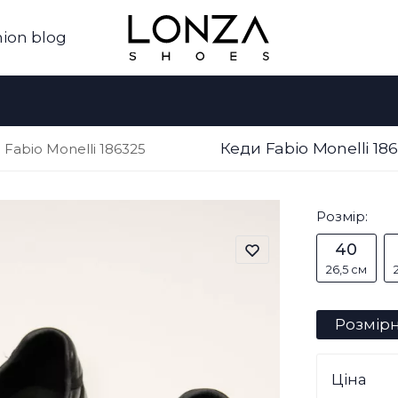
ion blog
Кеди Fabio Monelli 1
Fabio Monelli 186325
Розмір:
40
26,5 см
Розмірн
Ціна