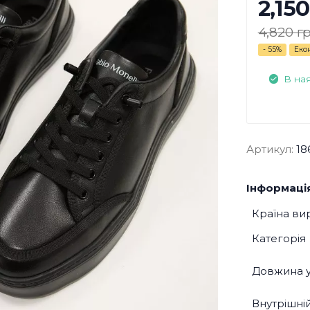
2,150
4,820 гр
- 55%
Еко
В на
Артикул:
18
Інформація
Країна ви
Категорія
Довжина у
Внутрішні