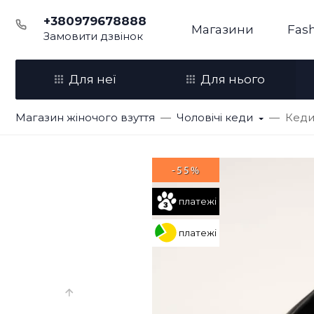
+380979678888
Магазини
Fash
Замовити дзвінок
Для неї
Для нього
Магазин жіночого взуття
Чоловічі кеди
Кеди 
-55%
платежі
платежі