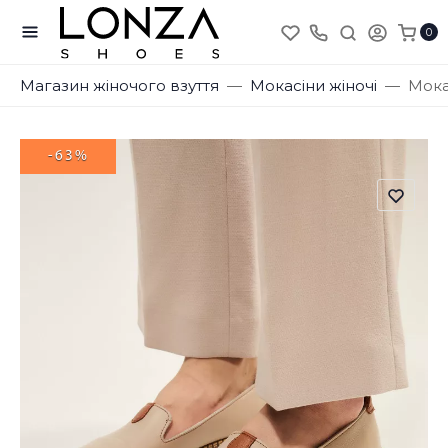
0
Магазин жіночого взуття
Мокасіни жіночі
Мока
-63%