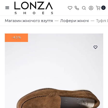
0
Магазин жіночого взуття
Лофери жіночі
Туфлі 
-43%