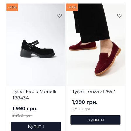
-50%
-43%
-
Туфлі Fabio Monelli
Туфлі Lonza 212652
188434
1,990 грн.
1,990 грн.
3,500 грн.
3,950 грн.
Купити
Купити