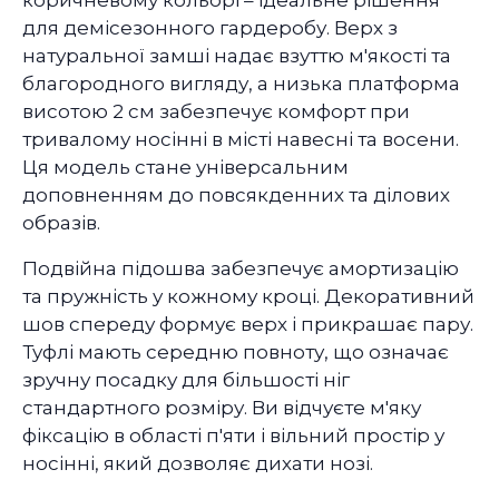
коричневому кольорі – ідеальне рішення
для демісезонного гардеробу. Верх з
натуральної замші надає взуттю м'якості та
благородного вигляду, а низька платформа
висотою 2 см забезпечує комфорт при
тривалому носінні в місті навесні та восени.
Ця модель стане універсальним
доповненням до повсякденних та ділових
образів.
Подвійна підошва забезпечує амортизацію
та пружність у кожному кроці. Декоративний
шов спереду формує верх і прикрашає пару.
Туфлі мають середню повноту, що означає
зручну посадку для більшості ніг
стандартного розміру. Ви відчуєте м'яку
фіксацію в області п'яти і вільний простір у
носінні, який дозволяє дихати нозі.