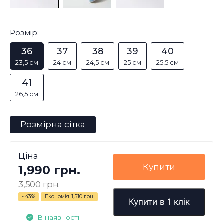
Розмір:
36
37
38
39
40
23,5 см
24 см
24,5 см
25 см
25,5 см
41
26,5 см
Розмірна сітка
Ціна
Купити
1,990 грн.
3,500 грн.
- 43%
Економія
1,510 грн.
Купити в 1 клік
В наявності