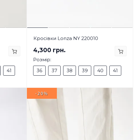
Кросівки Lonza NY 220010
4,300 грн.
Розмір:
41
36
37
38
39
40
41
-20%