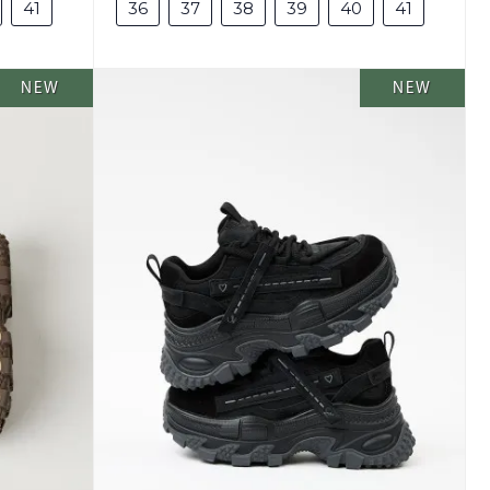
41
36
37
38
39
40
41
NEW
NEW