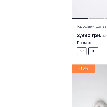
Кросівки Lonza
2,990 грн.
4,
Розмір:
37
38
-36%