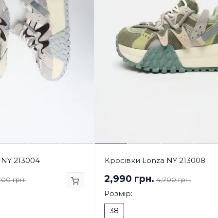
 NY 213004
Кросівки Lonza NY 213008
2,990 грн.
700 грн.
4,700 грн.
Розмір:
38