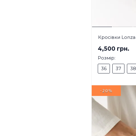
Кросівки Lonza
4,500 грн.
Розмір:
36
37
38
-20%