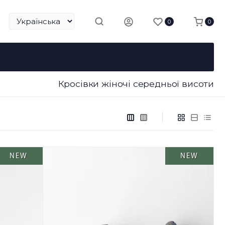
0
0
Кросівки жіночі середньої висоти
NEW
NEW