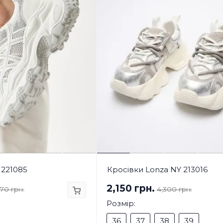
 221085
Кросівки Lonza NY 213016
2,150 грн.
570 грн.
4,300 грн.
Розмір:
36
37
38
39