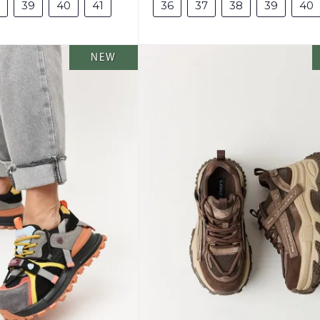
39
40
41
36
37
38
39
40
NEW