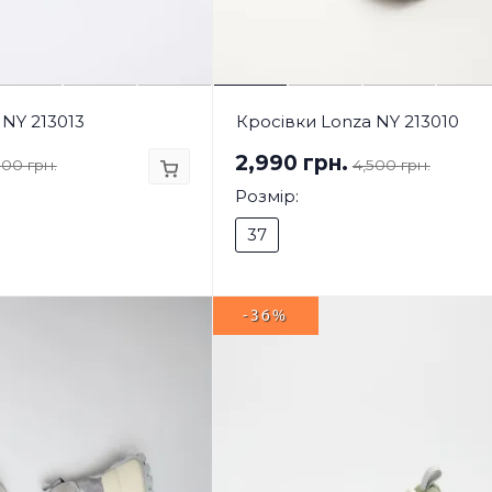
 NY 213013
Кросівки Lonza NY 213010
2,990 грн.
500 грн.
4,500 грн.
Розмір:
37
-36%