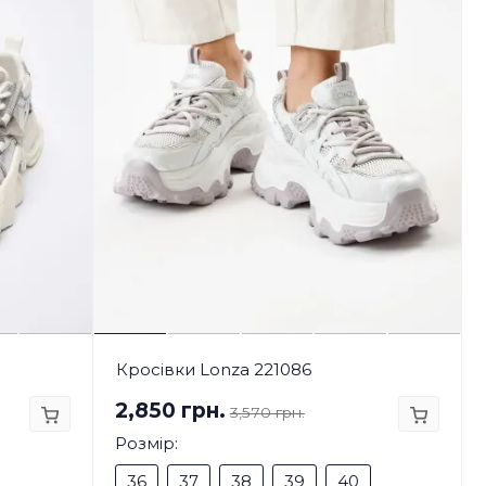
Кросівки Lonza 221086
2,850 грн.
3,570 грн.
Розмір:
36
37
38
39
40