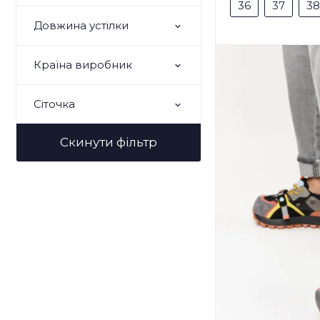
36
37
38
Довжина устілки
Країна виробник
Сіточка
Скинути фільтр