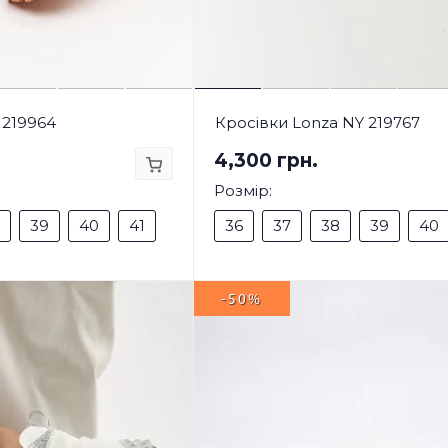
 219964
Кросівки Lonza NY 219767
4,300 грн.
Розмір:
39
40
41
36
37
38
39
40
-50%