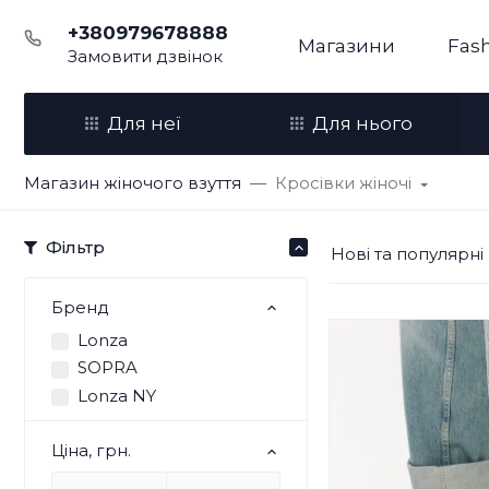
+380979678888
Магазини
Fash
Замовити дзвінок
Для неї
Для нього
Магазин жіночого взуття
Кросівки жіночі
Фільтр
Нові та популярні
Бренд
Lonza
SOPRA
Lonza NY
Ціна, грн.