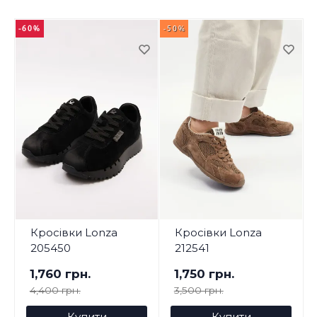
-60%
-50%
-
Кросівки Lonza
Кросівки Lonza
205450
212541
1,760 грн.
1,750 грн.
4,400 грн.
3,500 грн.
Купити
Купити