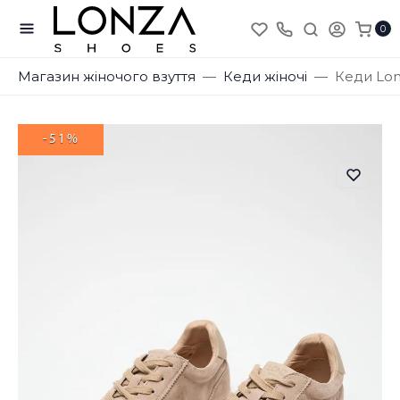
0
Магазин жіночого взуття
Кеди жіночі
Кеди Lon
-51%