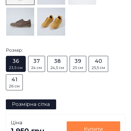
Розмір:
36
37
38
39
40
23,5 см
24 см
24,5 см
25 см
25,5 см
41
26 см
Розмірна сітка
Ціна
Купити
1,950 грн.