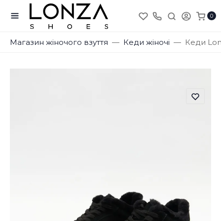
0
Магазин жіночого взуття
Кеди жіночі
Кеди Lon