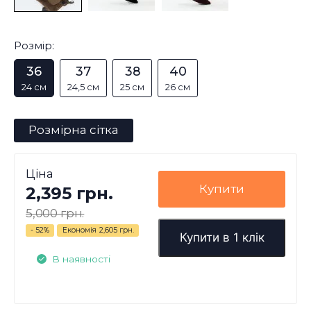
Розмір:
36
37
38
40
24 см
24,5 см
25 см
26 см
Розмірна сітка
Ціна
Купити
2,395 грн.
5,000 грн.
- 52%
Економія
2,605 грн.
Купити в 1 клік
В наявності