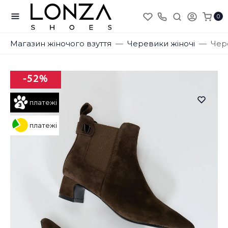
0
Магазин жіночого взуття
Черевики жіночі
Чер
-52%
платежі
платежі