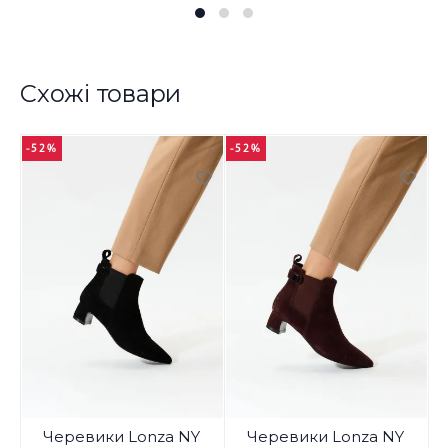
Схожі товари
-52%
-52%
-
Черевики Lonza NY
Черевики Lonza NY