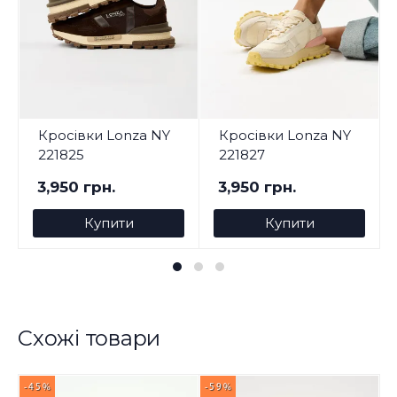
Кросівки Lonza NY
Кросівки Lonza NY
221825
221827
3,950 грн.
3,950 грн.
Купити
Купити
Схожі товари
-45%
-59%
-