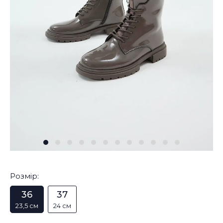
Розмір:
36
37
23,5 см
24 см