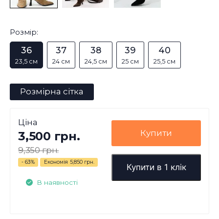
Розмір:
36
37
38
39
40
23,5 см
24 см
24,5 см
25 см
25,5 см
Розмірна сітка
Ціна
Купити
3,500 грн.
9,350 грн.
- 63%
Економія
5,850 грн.
Купити в 1 клік
В наявності