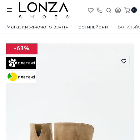
0
Магазин жіночого взуття
Ботильйони
Ботильйо
-63%
платежі
платежі