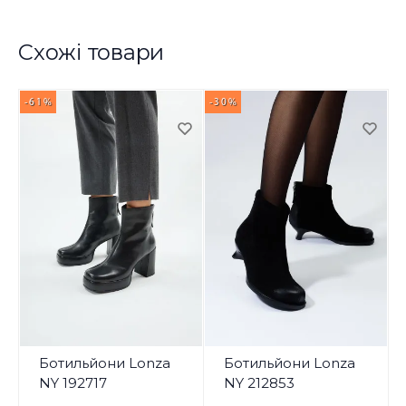
Схожі товари
-61%
-30%
-
Ботильйони Lonza
Ботильйони Lonza
NY 192717
NY 212853