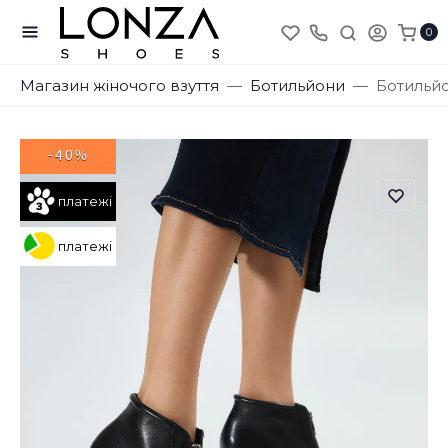
0
Магазин жіночого взуття
Ботильйони
Ботильйо
-40%
платежі
платежі