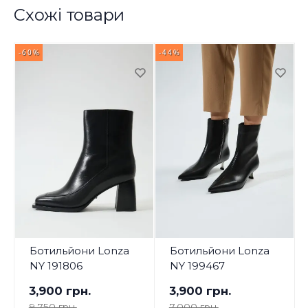
Схожі товари
-60%
-44%
-
Ботильйони Lonza
Ботильйони Lonza
NY 191806
NY 199467
3,900 грн.
3,900 грн.
9,750 грн.
7,000 грн.